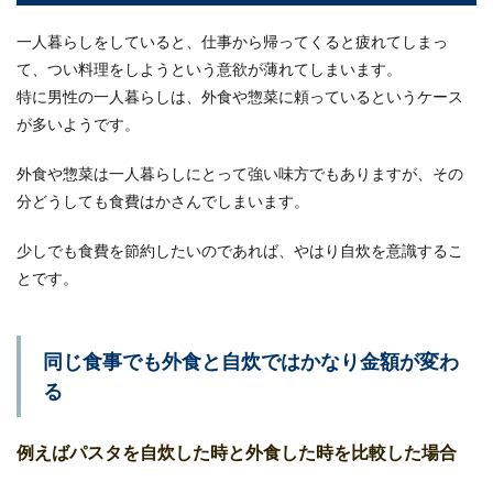
「自炊をしている一人暮らしの人」と聞くと、自
立が出来ていて経済観念もしっかりしていそうに
一人暮らしをしていると、仕事から帰ってくると疲れてしまっ
思えますよね...
て、つい料理をしようという意欲が薄れてしまいます。
特に男性の一人暮らしは、外食や惣菜に頼っているというケース
が多いようです。
電波時計の受信時間は何時間かかる？
外食や惣菜は一人暮らしにとって強い味方でもありますが、その
受信環境に注意しよう
分どうしても食費はかさんでしまいます。
電波時計は標準電波を自動的に受信し、その時刻
情報によって時刻が修正されるのですが、受信時
少しでも食費を節約したいのであれば、やはり自炊を意識するこ
間や受信まで...
とです。
同じ食事でも外食と自炊ではかなり金額が変わ
駐車場をコンクリートにするには養生
期間が必要！注意点や費用
る
駐車場をコンクリートにするためには養生期間と
例えばパスタを自炊した時と外食した時を比較した場合
いうコンクリートが完全に固まるまでの期間が必
要になります...