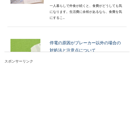
一人暮らしで外食が続くと、食費がどうしても気
になります。生活費に余裕があるなら、食費を気
にするこ...
停電の原因がブレーカー以外の場合の
対処法と注意点について
スポンサーリンク
突然停電が起こった場合、まず原因として考えら
れるのはブレーカーですが、調べてみても落ちて
いない場合は...
メキシコ人女性が太い理由とは？日本
人も好きな炭酸飲料問題
メキシコ人女性は顔のパーツが1つ1つ大きく美人
揃いですが、太い女性が多いのもメキシコ人女性
の特徴です...