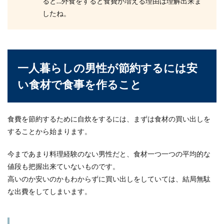
ると…外食をすると食費が増える理由は理解出来ま
電車を停止させた場合に賠償金が請求
したね。
されるケースと金額について
毎日電車で通勤している人は、いろいろなトラブ
ルに遭遇することもあるでしょう。中でも何らか
の理由で緊急...
一人暮らしの男性が節約するには安
い食材で食事を作ること
一人暮らしの朝食とは？時間をかけな
い朝ご飯の作り方
食費を節約するために自炊をするには、まずは食材の買い出しを
することから始まります。
一人暮らしの朝食でご飯を食べるのはなかなかハ
ードルが高いですよね。いつもパンを焼いてい
る、ヨーグルト...
今まであまり料理経験のない男性だと、食材一つ一つの平均的な
値段も把握出来ていないものです。
高いのか安いのかもわからずに買い出しをしていては、結局無駄
な出費をしてしまいます。