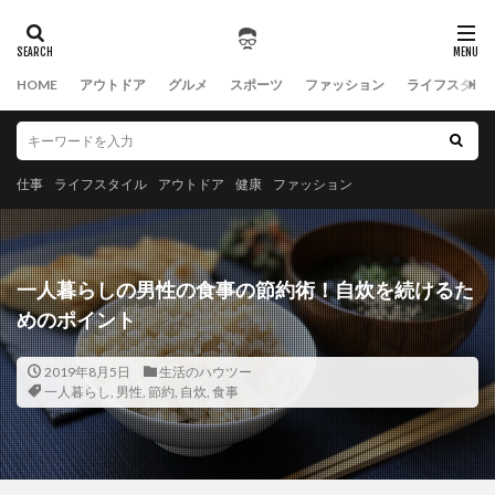
HOME
アウトドア
グルメ
スポーツ
ファッション
ライフスタイ
仕事
ライフスタイル
アウトドア
健康
ファッション
一人暮らしの男性の食事の節約術！自炊を続けるた
めのポイント
2019年8月5日
生活のハウツー
一人暮らし
,
男性
,
節約
,
自炊
,
食事