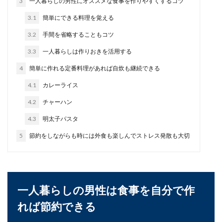
3
一人暮らしの男性にオススメな食事を作りやすくするコツ
窓の結露で部屋の湿度が下がる？結露
の仕組みと湿度対策
3.1
簡単にできる料理を覚える
3.2
手間を省略することもコツ
窓に結露がつくと部屋の湿度は高くなっていると
思いませんか？しかし実際はその逆！結露がつい
3.3
一人暮らしは作りおきを活用する
ているのに、...
4
簡単に作れる定番料理があれば自炊も継続できる
4.1
カレーライス
鉄のフライパンがくっつく原因とその
4.2
チャーハン
対策と美味しい焼き方
4.3
明太子パスタ
料理の時に使うフライパン。どんなフライパンを
5
節約をしながらも時には外食も楽しんでストレス発散も大切
使っていますか？焦げたりフライパンにくっつい
たり...
一人暮らしの男性は食事を自分で作
自炊は、一人暮らしの男性でも簡単に
れば節約できる
出来ます