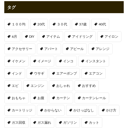
タグ
１００均
20代
３０代
37歳
40代
6月
DIY
アイテム
アイドリング
アイロン
アクセサリー
アパート
アピール
アレンジ
イケメン
イメージ
インコ
インスタント
インド
ウサギ
エアーポンプ
エアコン
エビ
エンジン
おしゃれ
おすすめ
おもちゃ
お腹
カーテン
カーテンレール
カートリッジ
かからない
かけっぱなし
かけ方
ガス回収
ガス漏れ
ガソリン
カット