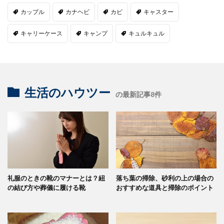
カップル
カナヘビ
カビ
キャスター
キャリーケース
キャンプ
キュルキュル
生活のハウツー
の最新記事8件
礼服のときの靴のマナーとは？紐
落ち葉の掃除、砂利の上の場合の
の結び方や葬儀に履ける靴
おすすめな道具と掃除のポイント