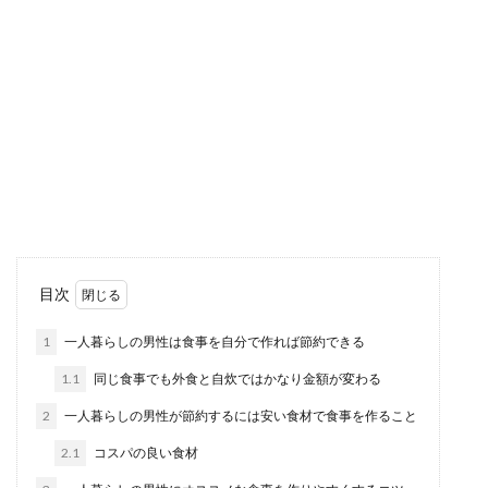
値上げ告知用文書の書き方や注意点に
ついて解説【飲食店編】
物価や食材の値上げは一般家庭にとっても痛いも
のですが、飲食店となると客離れの可能性もある
ため、文書を...
バッテリー充電はアイドリングでも可
目次
能だが走行した方がベスト
1
一人暮らしの男性は食事を自分で作れば節約できる
何らかの原因で車のバッテリーがあがってしまう
1.1
同じ食事でも外食と自炊ではかなり金額が変わる
ことがありますが、バッテリーの充電はアイドリ
ング状態でも...
2
一人暮らしの男性が節約するには安い食材で食事を作ること
2.1
コスパの良い食材