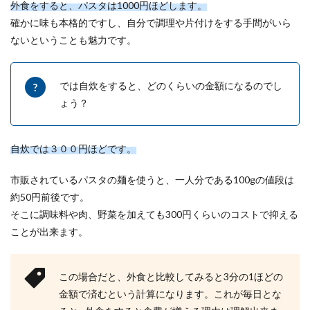
外食をすると、パスタは1000円ほどします。
確かに味も本格的ですし、自分で調理や片付けをする手間がいら
ないということも魅力です。
ユニットバスのコーキングをして隙間
を修復！やり方と必要な物
では自炊をすると、どのくらいの金額になるのでし
ユニットバスと壁の隙間の部分にあるコーキング
ょう？
が長年の劣化でボロボロになってしまったり、黒
いカビが生え...
自炊では３００円ほどです。
市販されているパスタの麺を使うと、一人分である100gの値段は
【免許証の住所変更】住民票そのまま
約50円前後です。
で住所を変更する方法
そこに調味料や肉、野菜を加えても300円くらいのコストで抑える
免許証の住所変更は住民票を必ず移す必要がある
ことが出来ます。
のでしょうか？住民票そのままにしておきたい場
合はどうした...
この場合だと、外食と比較してみると3分の1ほどの
金額で済むという計算になります。これが毎日とな