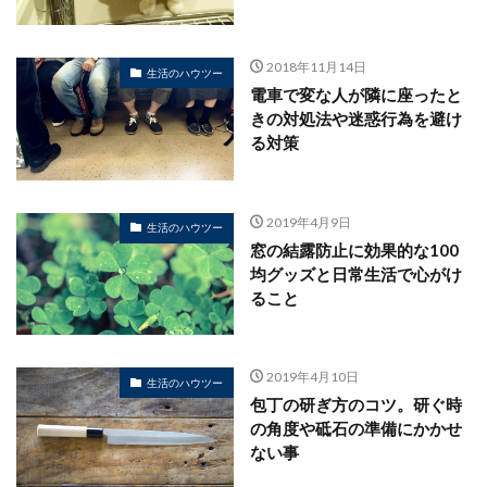
2018年11月14日
生活のハウツー
電車で変な人が隣に座ったと
きの対処法や迷惑行為を避け
る対策
2019年4月9日
生活のハウツー
窓の結露防止に効果的な100
均グッズと日常生活で心がけ
ること
2019年4月10日
生活のハウツー
包丁の研ぎ方のコツ。研ぐ時
の角度や砥石の準備にかかせ
ない事