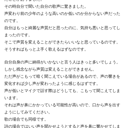
その時自分で聞いた自分の歌声に驚きました。
スーパー銭湯の流行もあり、サウナがあれば必ず
声変わり前の少年のような高いのか低いのか分からない声だった
入るという人も多いでしょう。しかし、入る時の
のです。
正し...
自分はもっと綺麗な声質だと思ったのに、気持ち悪いと思ってし
まったのです。
そこで声質を変えることができたらいいなと思っているのです。
砂浜にいるカニの捕まえ方！逃げ足の
そうすればもっと上手く歌えるはずなのです。
速いスナガニの捕獲方法
自分自身の声に納得がいかないと言う人はきっと多いでしょう。
砂浜にいる小さなカニの捕まえ方について知りた
しかし残念ながら声質は変えることができません。
いという人もいますよね。砂浜にいるカニはスナ
ただ声がこもって暗く聞こえている場合があるので、声の響きを
ガニという名...
変化すれば少し声が変わったように感じるはずです。
声が低いとマイクで話す際はどうしても、こもって聞こえてしま
います。
一人暮らしで使うタンスの大きさにつ
それは声が鼻にかかっている可能性が高いので、口から声を出す
いて。
ようにしてみてください。
歌の場合でも同様です。
一人暮らしを始めるにあたって、いろいろなも
のを用意する必要がありますよね。 その中で
詩の場合ではいい声を聞かせようとすると声を鼻に響かせてしま