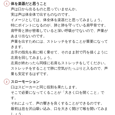
体を楽器だと思うこと
声は口から出るものと思っていませんか。
実は声は体全体で出すものなのです。
イメージとしては、体全体を楽器だと思ってみましょう。
特にポイントになるのが、肺と肺を守っている肩甲骨です。
肩甲骨と肺が密着していると深い呼吸がでないので、声量が
あまり出ないのです。
声量を出すためには、ストレッチをすることが重要になって
きます。
左手の指先を肩に軽く乗せて、そのまま肘で円を描くように
左肩を回してみましょう。
左肩が終わったら同様に右肩もストレッチをしてください。
ストレッチをすることで肺に空気がたっぷりと入るので、声
量も安定するはずです。
スローモーション
口はスピーカーと同じ役割を果たします。
そこで必要になってくることが「大きく口を開くこと」で
す。
それによって、声の響きを良くすることができるのです。
最初は息を沢山吸い込み、口を大きく開けて喉を開いてみま
しょう。