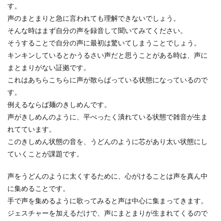
す。
窓の結露防止に効果的な100均グッズ
声のまとまりと急に言われても理解できないでしょう。
と日常生活で心がけること
そんな時はまず自分の声を録音して聞いてみてください。
そうすることで自分の声に最初は驚いてしまうことでしょう。
冬になるとどうしても窓にできてしまう結露。結
キンキンしているとかうるさい声だと思うことがある時は、声に
露が発生するたびに拭き掃除をしても、永遠に終
わらないかも...
まとまりがない証拠です。
これはあちらこちらに声が散らばっている状態になっているので
す。
例えるならば麺のきしめんです。
声がきしめんのように、平べったく潰れている状態で雑音が生ま
れてています。
このきしめん状態の音を、うどんのように芯があり太い状態にし
ていくことが課題です。
声をうどんのように太くするために、心がけることは声を真ん中
に集めることです。
手で声を集めるように歌ってみると声は中心に集まってきます。
ジェスチャーを加えるだけで、声にまとまりが生まれてくるので