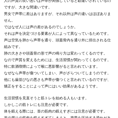
人の声質の良い悪いは声帯が関係していると勘違いされているの
ですが、大きな間違いです。
男女で声帯に差はありますが、それ以外は声の違いはほぼありま
せん。
ではなぜ人には声の差があるのでしょうか。
それは声を決定づける要素が人によって異なっているためです。
声は空気を肺から声帯を通り、頭蓋骨内を通り外に排出される仕
組みです。
肺の大きさや頭蓋骨の形で声の鳴り方は変わってくるのです。
なので声質を変えるためには、生活習慣が関わってくるのです。
特に飲酒喫煙によって喉に悪影響がると言われています。
なぜなら声帯が傷ついてしまい、声がざらついてしまうのです。
他にも歯並びなの悪さも声帯が傷つくと言われているのですが、
矯正をすることによって声にはいい効果があるようです。
生活習慣を見直そうと筋トレを始める人もいます。
しかしこの筋トレにも注意が必要です。
体を鍛える際には、首の筋肉の鍛えすぎには注意が必要です。
首の周りの筋肉を鍛えすぎてしまうと、声帯を圧迫する恐れがあ