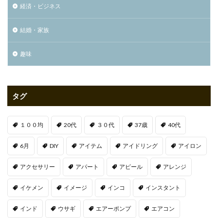
経済・ビジネス
結婚・家族
趣味
タグ
１００均
20代
３０代
37歳
40代
6月
DIY
アイテム
アイドリング
アイロン
アクセサリー
アパート
アピール
アレンジ
イケメン
イメージ
インコ
インスタント
インド
ウサギ
エアーポンプ
エアコン