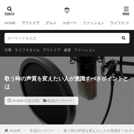
HOME
アウトドア
グルメ
スポーツ
ファッション
ライフスタイ
仕事
ライフスタイル
アウトドア
健康
ファッション
歌う時の声質を変えたい人が意識すべきポイントと
は
2018年11月13日
生活のハウツー
HOME
生活のハウツー
歌う時の声質を変えたい人が意識すべきポ