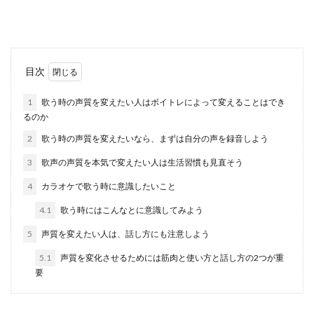
か。本...
車のガラスが簡単には割れないと言わ
目次
れる理由を詳しく解説します
1
歌う時の声質を変えたい人はボイトレによって変えることはでき
るのか
車のガラスは簡単には割れないと言われています
が、中でもフロントガラスにはかなり強いガラス
2
歌う時の声質を変えたいなら、まずは自分の声を録音しよう
が使われてい...
3
歌声の声質を本気で変えたい人は生活習慣も見直そう
4
カラオケで歌う時に意識したいこと
革財布のクリーニング方法！長く愛用
4.1
歌う時にはこんなとに意識してみよう
して味のある革財布にしよう
5
声質を変えたい人は、話し方にも注意しよう
革製品のお財布を使用している人の中には、財布
5.1
声質を変化させるためには筋肉と使い方と話し方の2つが重
の黒ずみ汚れが気になっている人もいますよね。
要
汚れを綺麗に...