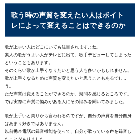
別れ話のタイミングとは？曜日や時間
歌う時の声質を変えたい人はボイト
帯を考慮しましょう
レによって変えることはできるのか
別れ話をするタイミングとして一番いいのは何曜
日なのでしょうか？告白よりも難しい別れ話だか
らこ...
歌が上手い人はどこにいても注目されますよね。
素人の歌がうまい人がテレビに出て、歌手デビューしてしまった
ということもあります。
そのくらい歌が上手くなりたいと思う人も多いかもしれません。
検索の方法。意外と知らない検索方法
歌が上手くなるために声質を変えたいと思うこともあるでしょ
とそのコツについて
う。
検索の方法って30パターン位あるのをご存知です
ただ声質は変えることができるのか、疑問を感じるところです。
か？知りたいことを知るのに便利なインターネッ
では実際に声質に悩みがある人にその悩みを聞いてみました。
ト...
歌が上手いと周りから言われるのですが、自分の声質を自分自身
はあまり好きではありません。
銭湯に行った時はサウナとお風呂の順
以前携帯電話の録音機能を使って、自分が歌っている声を録音し
番を間違えないようにしよう
たことがありました。