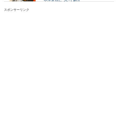
スポンサーリンク
洗濯機の設置は自分でもポイントをおさえておけ
ば簡単に行うことができます。仕事が忙しくて設
置のための日...
鉛筆をカッターを使う時の削り方のコ
ツと最適な芯の長さとは
最近は鉛筆を使う機会も減っていると思います
が、美術のデッサンの場合は鉛筆を使うこともあ
りますね。...
本の保管をダンボールでしてはいけな
い訳と正しい保管方法
小説、単行本、雑誌など本好きの人ならいつの間
にかたくさんの本に囲まれてしまっていません