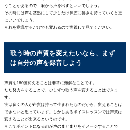
も、部屋の...
うことがあるので、喉から声を出すといいでしょう。
その時には声を基盤にして少しだけ鼻腔に響きを持っていくと更
にいいでしょう。
ペンの持ち方が悪いと痛い原因に？正
それを意識するだけでも変わるので実践して見てください。
しくペンを持ちましょう
ペンの持ち方にクセがあり、ペンだこが当たって
歌う時の声質を変えたいなら、まず
痛い…、またとてつもなく力を入れてペンを握っ
てしまってい...
は自分の声を録音しよう
一人暮らし必見！エアコン暖房の設定
声質を180度変えることは非常に難解なことです。
温度と電気代節約方法
ただ努力をすることで、少しずつ歌う声を変えることはできま
す。
一人暮らしを始めると今までは気にも留めなかっ
実は多くの人が声質は持って生まれたものだから、変えることは
た、エアコン暖房の設定温度が気になる事があり
できないと思っています。しかしあるボイスレッスンでは声質は
ます。...
変えることが出来るというのです。
そこでポイントになるのが声のまとまりをイメージすることで