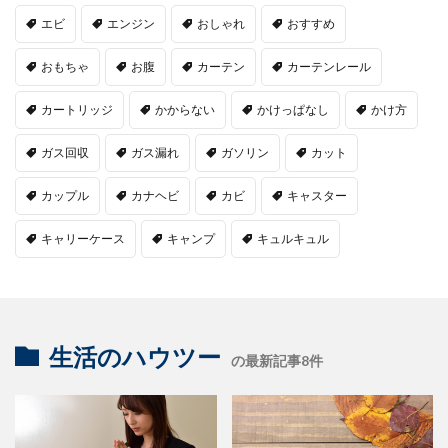
エビ
エンジン
おしゃれ
おすすめ
おもちゃ
お腹
カーテン
カーテンレール
カートリッジ
かからない
かけっぱなし
かけ方
ガス回収
ガス漏れ
ガソリン
カット
カップル
カナヘビ
カビ
キャスター
キャリーケース
キャンプ
キュルキュル
生活のハウツー
の最新記事8件